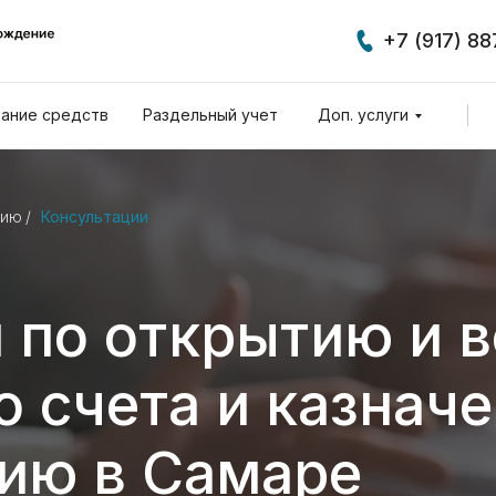
+7 (917) 8
ание средств
Раздельный учет
Доп. услуги
нию
/
Консультации
 по открытию и 
о счета и казнач
ию в Самаре