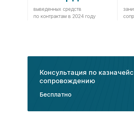
выведенных средств
зани
по контрактам в 2024 году
соп
Консультация по казначей
сопровождению
Бесплатно