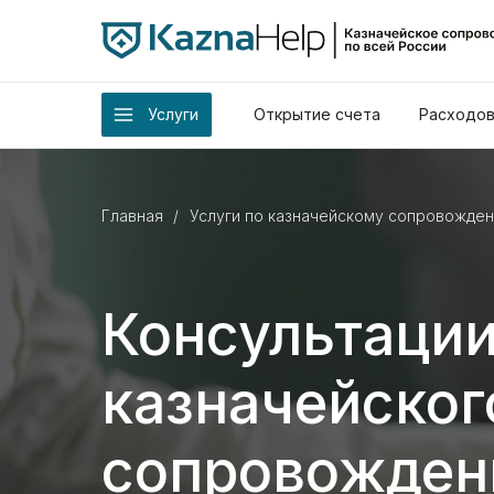
Услуги
Открытие счета
Расходов
Главная
/
Услуги по казначейскому сопровожде
Консультации
казначейског
сопровожден