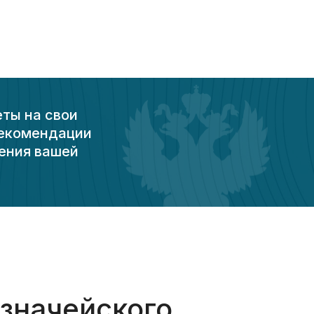
еты на свои
рекомендации
ения вашей
азначейского