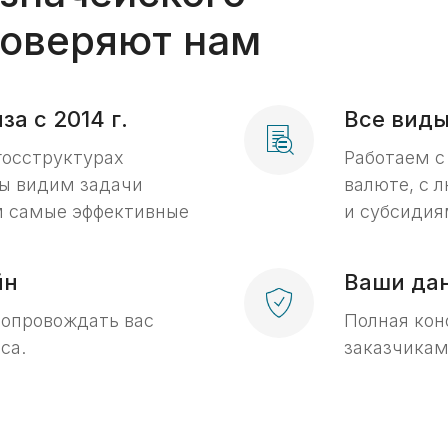
оверяют нам
а с 2014 г.
Все виды
госструктурах
Работаем с
ы видим задачи
валюте, с 
ем самые эффективные
и субсидия
йн
Ваши да
сопровождать вас
Полная кон
са.
заказчикам