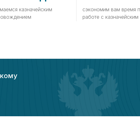
маемся казначейским
сэкономим вам время 
ровождением
работе с казначейским
скому