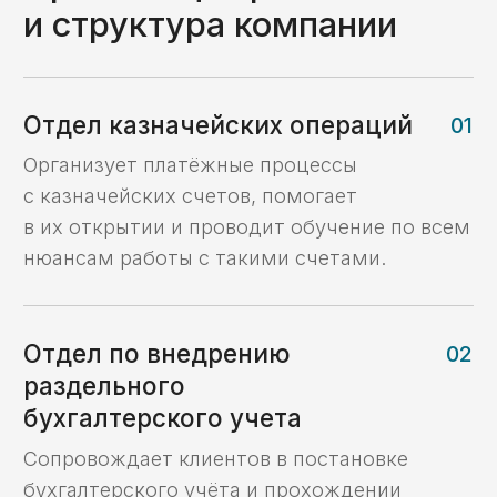
с подписания NDA.
Кейсы
Кейсы по услугам
казначейского
сопровождения:
Кейс №1
Открытие
казначейского счета
и осуществление
платежей для
торгово-закупочной
компании
Кейс №2
Сопровождение