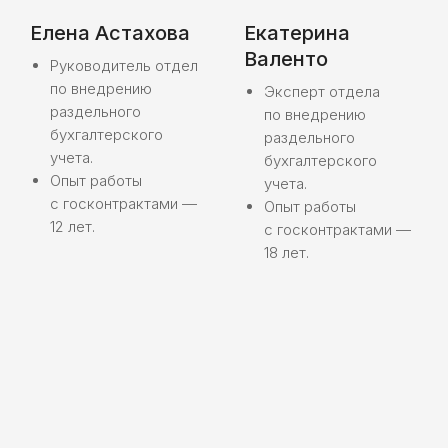
Елена Астахова
Екатерина
Отдел по внедрению
02
раздельного
Валенто
Руководитель отдел
бухгалтерского учета
по внедрению
Эксперт отдела
Сопровождает клиентов в постановке
раздельного
по внедрению
бухгалтерского учёта и прохождении
бухгалтерского
раздельного
проверок со стороны контролирующих
учета.
бухгалтерского
органов. Кроме того, проводит обучение
Опыт работы
учета.
по учёту ГОЗ.
с госконтрактами —
Опыт работы
12 лет.
с госконтрактами —
Отдел по экономическому
03
18 лет.
сопровождению
Готовит экономическую отчётность
(например, РКМ) и оказывает
аналитическую поддержку, чтобы клиенты
понимали, как оптимизировать свою
экономическую деятельность.
IT отдел
04