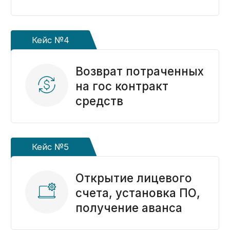
в онлайн-изданиях
Услуги
Бесплатный анализ контракта
Открытие счёта в казначействе
Расходование средств
Раздельный учет
Формирование РКМ
Установка ПО
Получение ЭЦП
Подготовка отчетов по субсидиям и грантам
Подготовка к проверкам
Консультации по открытию и ведению
казначейского счета
Казначейское сопровождение субсидий