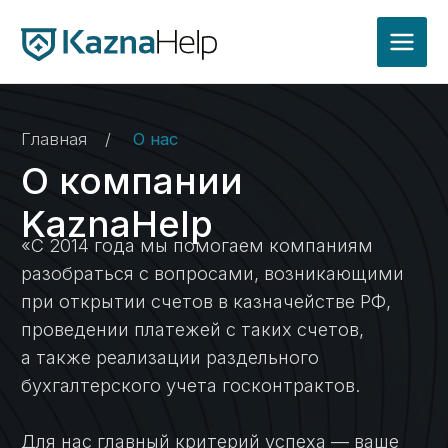
Главная
/
О нас
О компании
KaznaHelp
«С 2014 года мы помогаем компаниям
разобраться с вопросами, возникающими
при открытии счетов в казначействе РФ,
проведении платежей с таких счетов,
а также реализации раздельного
бухгалтерского учета госконтрактов.
Для нас главный критерий успеха — ваше
доверие. Наша команда фокусируется
на ваших задачах и берет на себя даже
самые сложные процессы.»
Нужна профессиональная
поддержка в казначействе?