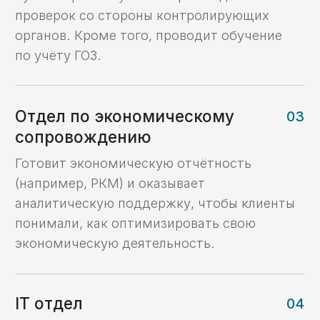
платежного
процесса
и раздельный учет
Кейс №3
Платежи
с казначейского
счета в рамках
казначейского
обеспечения
обязательств (КОО)
Кейс №4
Возврат потраченных
на гос контракт
средств