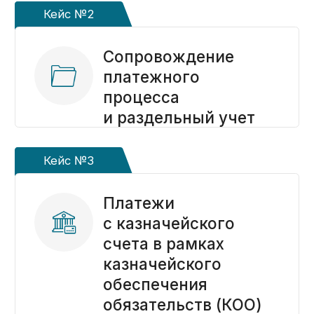
Контакты
+7 (917) 887-95-50
info@kaznahelp.ru
Пн-Пт: 9:00 - 18:00
Сб-Вс: выходной
Заказать звонок
Наши публикации