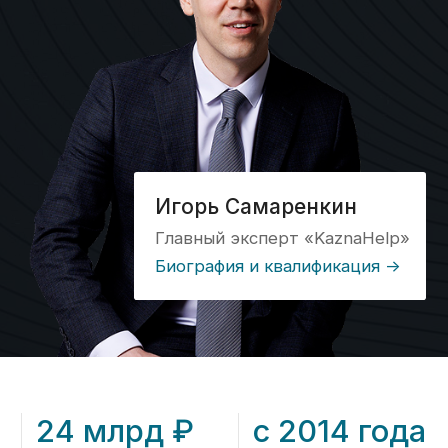
24 млрд ₽
с 2014 года
выведенных
занимаемся
средств
казначейским
по контрактам
сопровождением
в 2024 году
на 80%
100%
сэкономим вам
прозрачные цены
время при работе
на сайте без
с казначейским
скрытых услуг
счетом
и платежей
История
Наша история