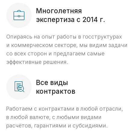
ООО «Волгоградский Завод
Резервуарных Конструкций»
Расходование средств (ОБС счет)
Раздельный бухгалтерский учет