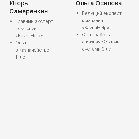
Игорь
Ольга Осипова
Самаренкин
Ведущий эксперт
компании
Главный эксперт
«KaznaHelp».
компании
Опыт работы
«KaznaHelp».
с казначейскими
Опыт
счетами 9 лет.
в казначействе —
11 лет.
Структура
Организация работы
и структура компании
Отдел казначейских операций
01
Организует платёжные процессы
с казначейских счетов, помогает
в их открытии и проводит обучение по всем
нюансам работы с такими счетами.