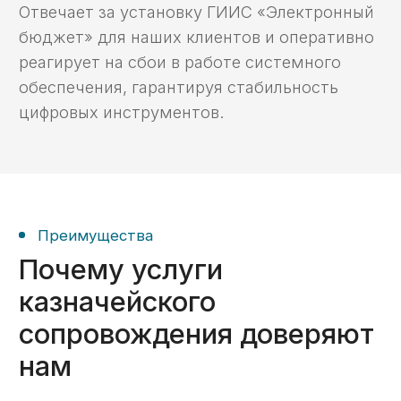
Кейс №5
Открытие лицевого
счета, установка ПО,
получение аванса
Кейс №6
Консультация,
открытие ЛС,
формирование
платежей
Отзывы
Отзывы наших
клиентов