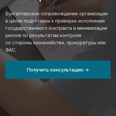
ФАС.
Получить консультацию ->
24 млрд ₽
с 2014 года
выведенных
занимаемся
средств
казначейским
по контрактам
сопровождением
в 2024 году
на 80%
100%
сэкономим вам
прозрачные цены