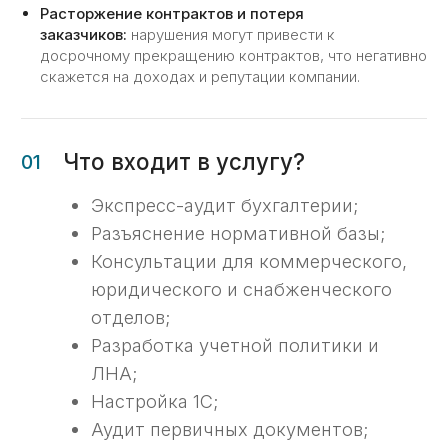
Аудит бухгалтерии
Расторжение контрактов и потеря
и согласование объема работ
заказчиков:
нарушения могут привести к
досрочному прекращению контрактов, что негативно
Мы начинаем с анализа вашей
скажется на доходах и репутации компании.
текущей системы учета, чтобы
определить и согласовать объем
необходимых работ.
02
Работа с учетной политикой
Проводим анализ и корректировку
учетной политики в соответствии
с требованиями вашей организации
и законодательства.
03