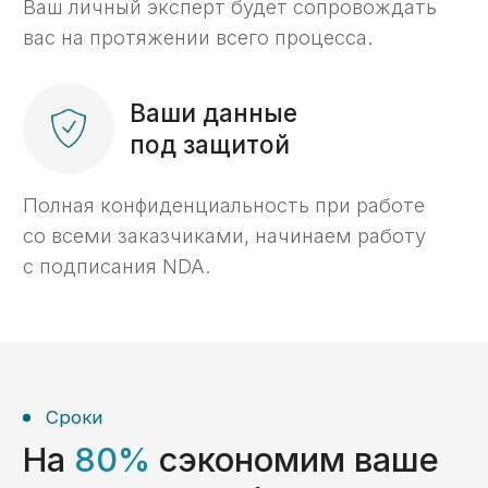
Игорь Самаренкин
Главный эксперт «KaznaHelp»
Биография и квалификация ->
Отзывы
Отзывы наших
клиентов
ООО «Волгоградский Завод
Резервуарных Конструкций»
Расходование средств (ОБС счет)
Раздельный бухгалтерский учет