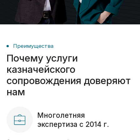
Получить консультацию ->
О компании
С 2014 года помогаем
предпринимателям
по всей России работать
с казначейскими счетами
«С 2014 года мы помогаем компаниям
разобраться с вопросами, возникающими
при открытии счетов в казначействе РФ,
проведении платежей с таких счетов,
а также реализации раздельного
бухгалтерского учета госконтрактов.