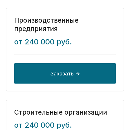
Начните с бесплатного
аудита, чтобы
определить предстоящий
объем работ и точную
стоимость услуг для
вашего бизнеса
Проведем анализ вашей текущей
системы учета, чтобы определить и
согласовать объем необходимых работ.
Не переживайте, ваши данные под
защитой. Начинаем работу с подписания
NDA
Заказать бесплатный аудит ->
Перезвоним в течение 20 минут