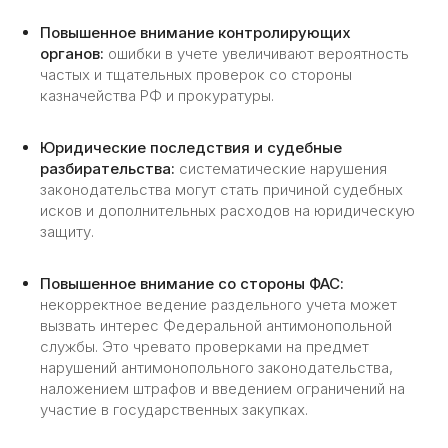
Полное соответствие требованиям
Повышенное внимание контролирующих
законодательства;
органов:
ошибки в учете увеличивают вероятность
Отсутствие штрафов и успешное
частых и тщательных проверок со стороны
прохождение проверок исполнения
казначейства РФ и прокуратуры.
госконтрактов;
Детализированная отчетность
по каждому госконтракту;
Юридические последствия и судебные
Контроль расходов и оптимизация
разбирательства:
систематические нарушения
бюджета;
законодательства могут стать причиной судебных
Укрепление доверия заказчиков
исков и дополнительных расходов на юридическую
и партнёров.
защиту.
Повышенное внимание со стороны ФАС:
Об услуге
некорректное ведение раздельного учета может
Как мы работаем:
вызвать интерес Федеральной антимонопольной
службы. Это чревато проверками на предмет
нарушений антимонопольного законодательства,
наложением штрафов и введением ограничений на
01
участие в государственных закупках.