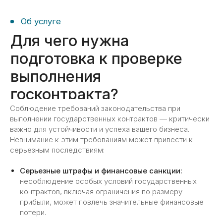
Настройка ЗУП;
Распределение накладных расходов;
Формирование отчета «Структура
цены»;
Консультационная поддержка.
Что потребуется?
02
Информация о ваших
государственных контрактах
и их требованиях;
Доступ к текущей бухгалтерской
Соблюдение требований законодательства при
базе;
выполнении государственных контрактов — критически
Доступ к учетной политике
важно для устойчивости и успеха вашего бизнеса.
компании для внесения
Невнимание к этим требованиям может привести к
необходимых изменений;
серьезным последствиям:
Возможность консультаций
с главным бухгалтером для
Серьезные штрафы и финансовые санкции:
выработки индивидуальных
несоблюдение особых условий государственных
решений и рекомендаций.
контрактов, включая ограничения по размеру
прибыли, может повлечь значительные финансовые
потери.
Результат оказания услуги?
03