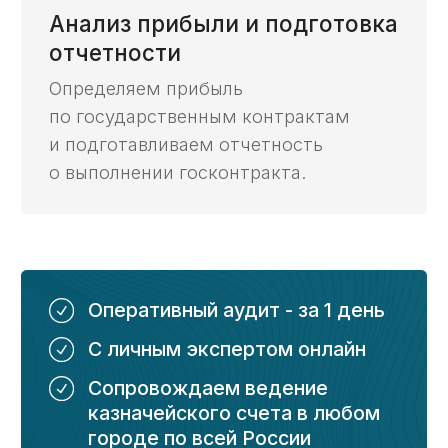
Как мы работаем
6 этапов комплексного
казначейского
сопровождения
Бесплатный анализ контракта
01
Проверим контракт на возможность
открытия счета и вывода средств.
Открытие счета
02
Откроем для вас казначейский счет;
Подготовим и доставим документы
в казначейство;
Согласуем с казначейством
и предоставим реквизиты вашего