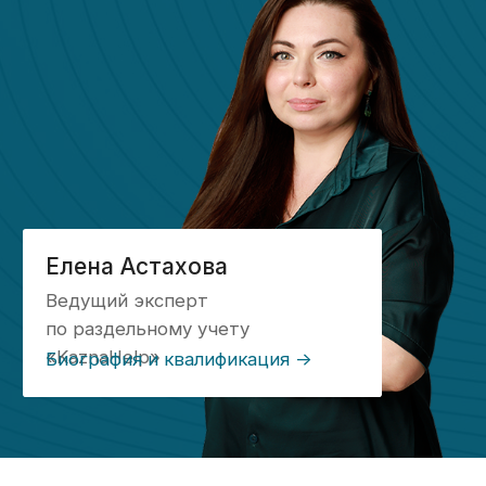
Что входит в услугу?
01
Экспресс-аудит бухгалтерии;
Разъяснение нормативной базы;
Консультации для коммерческого,
юридического и снабженческого
отделов;
Разработка учетной политики и
ЛНА;
Настройка 1С;
Аудит первичных документов;
Формирование производственной
себестоимости;
Организация учета трудозатрат;