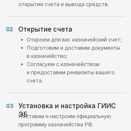
Кейсы
Кейсы по услугам
казначейского
сопровождения:
Кейс №1
Открытие