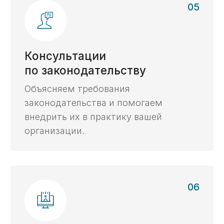
Сроки
На
80%
сэкономим ваше
время при работе
с казначейским счетом
Прокрутите для
просмотра таблицы
С нашим
Услуга
Самостоятельно
сопровождением
Открытие
3 дня
2 недели
счета ->
Получение
2 дня
10 дней
ЭЦП ->
Установка
и настройка
2 часа
2 дня
ГИИС ЭБ ->
Проведение
5 дней
10 дней
платежей ->