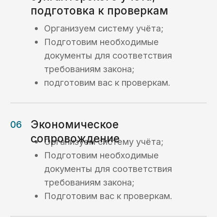
обязательств (КОО)
Кейс №4
Возврат потраченных
на гос контракт
средств
Кейс №5
Открытие лицевого
счета, установка ПО,
получение аванса
Кейс №6
Консультация,
открытие ЛС,