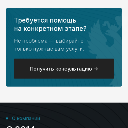
формирование
платежей
Блог
Все о казначейском
счете — в наших статьях