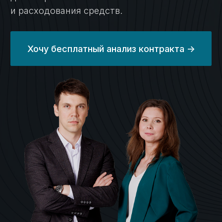
подготовка к проверкам
Организуем систему учёта;
Подготовим необходимые
документы для соответствия
требованиям закона;
подготовим вас к проверкам.
Экономическое
06
сопровождение
Организуем систему учёта;
Подготовим необходимые
документы для соответствия
требованиям закона;
Подготовим вас к проверкам.
Требуется помощь
на конкретном этапе?
Не проблема — выбирайте
только нужные вам услуги.