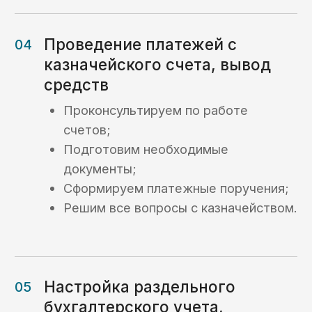
казначейского счета
и осуществление
платежей для
торгово-закупочной
компании
Кейс №2
Сопровождение
платежного
процесса
и раздельный учет
Кейс №3
Платежи
с казначейского
счета в рамках
казначейского
обеспечения