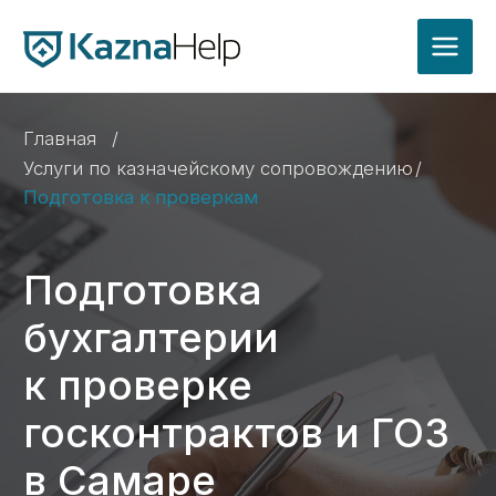
Главная
/
Услуги по казначейскому сопровождению
/
Подготовка к проверкам
Подготовка
бухгалтерии
к пров ерке
госконтрактов и ГОЗ
в Самаре
Бухгалтерское сопровождение организации
в целях подготовки к проверке исполнения
государственного контракта и минимизации
рисков по результатам контроля
со стороны казначейства, прокуратуры или